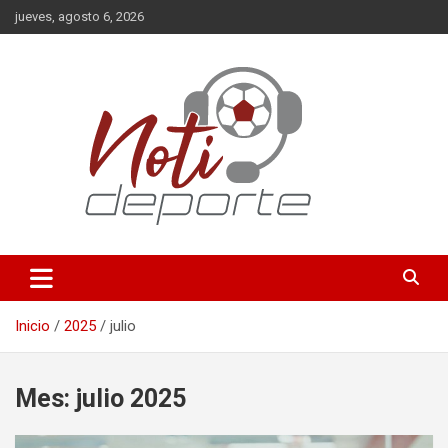
Saltar
jueves, agosto 6, 2026
al
contenido
Deportes
Noti-Deporte
Inicio
2025
julio
Mes:
julio 2025