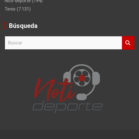
Noti-deporte
(194)
Tenis
(7.131)
Búsqueda
B
u
s
c
a
r