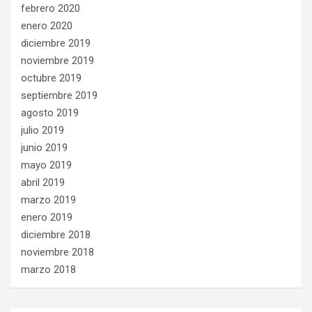
febrero 2020
enero 2020
diciembre 2019
noviembre 2019
octubre 2019
septiembre 2019
agosto 2019
julio 2019
junio 2019
mayo 2019
abril 2019
marzo 2019
enero 2019
diciembre 2018
noviembre 2018
marzo 2018