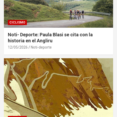
CICLISMO
Noti- Deporte: Paula Blasi se cita con la
historia en el Angliru
12/05/2026
Noti-deporte