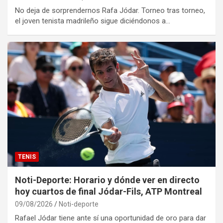
No deja de sorprendernos Rafa Jódar. Torneo tras torneo,
el joven tenista madrileño sigue diciéndonos a…
TENIS
Noti-Deporte: Horario y dónde ver en directo
hoy cuartos de final Jódar-Fils, ATP Montreal
09/08/2026
Noti-deporte
Rafael Jódar tiene ante sí una oportunidad de oro para dar