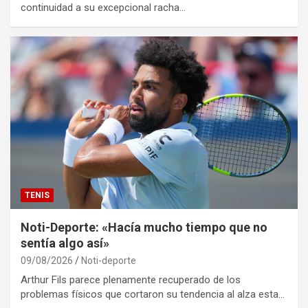
continuidad a su excepcional racha…
TENIS
Noti-Deporte: «Hacía mucho tiempo que no
sentía algo así»
09/08/2026
Noti-deporte
Arthur Fils parece plenamente recuperado de los
problemas físicos que cortaron su tendencia al alza esta…