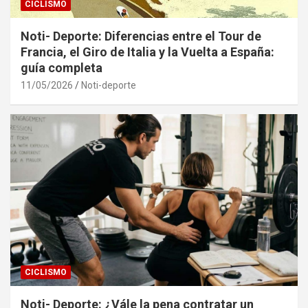
CICLISMO
Noti- Deporte: Diferencias entre el Tour de
Francia, el Giro de Italia y la Vuelta a España:
guía completa
11/05/2026
Noti-deporte
CICLISMO
Noti- Deporte: ¿Vále la pena contratar un