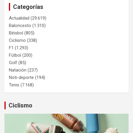
Categorías
Actualidad
(29.619)
Baloncesto
(1.310)
Béisbol
(805)
Ciclismo
(338)
F1
(1.293)
Fútbol
(200)
Golf
(85)
Natación
(237)
Noti-deporte
(194)
Tenis
(7.168)
Ciclismo