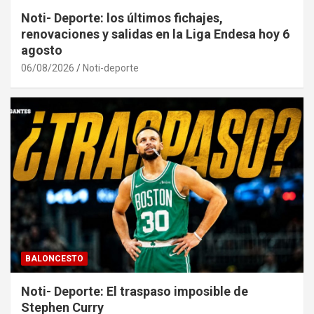
Noti- Deporte: los últimos fichajes,
renovaciones y salidas en la Liga Endesa hoy 6
agosto
06/08/2026
Noti-deporte
BALONCESTO
Noti- Deporte: El traspaso imposible de
Stephen Curry