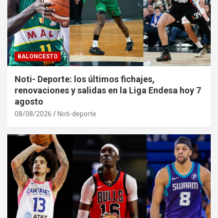
BALONCESTO
Noti- Deporte: los últimos fichajes,
renovaciones y salidas en la Liga Endesa hoy 7
agosto
08/08/2026
Noti-deporte