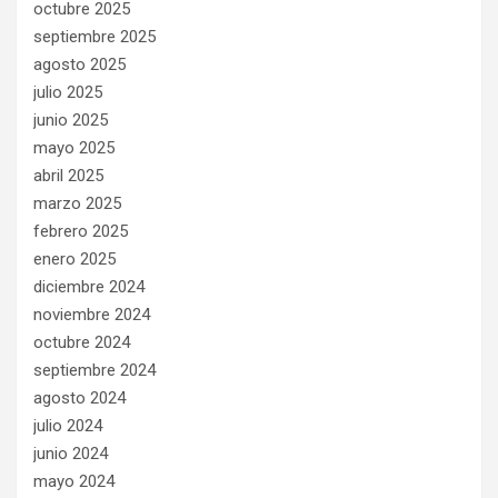
octubre 2025
septiembre 2025
agosto 2025
julio 2025
junio 2025
mayo 2025
abril 2025
marzo 2025
febrero 2025
enero 2025
diciembre 2024
noviembre 2024
octubre 2024
septiembre 2024
agosto 2024
julio 2024
junio 2024
mayo 2024