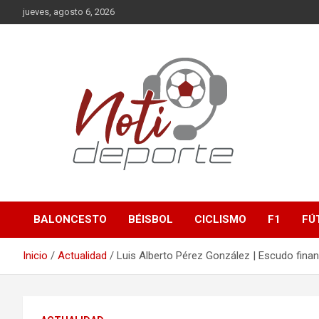
Saltar
jueves, agosto 6, 2026
al
contenido
Deportes
Noti-Deporte
BALONCESTO
BÉISBOL
CICLISMO
F1
FÚ
Inicio
Actualidad
Luis Alberto Pérez González | Escudo finan