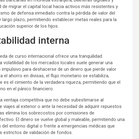
s bancarias en moneda extranjera, billeteras digitales y
de migrar el capital local hacia activos más resistentes y
smo de defensa inmediato contra la pérdida de valor del
 y largo plazo, permitiendo establecer metas reales para la
ucación superior de los hijos.
tabilidad interna
da de curso internacional ofrece una tranquilidad
La volatilidad de los mercados locales suele generar una
impulsivo para deshacerse de un dinero que pierde valor
 el ahorro en divisas, el flujo monetario se estabiliza,
es el cimiento de la verdadera riqueza, permitiendo que el
no en el pánico financiero.
ra ventaja competitiva que no debe subestimarse al
viajes al exterior o ante la necesidad de adquirir repuestos
sas elimina los sobrecostos por comisiones de
ectivo. El dinero se vuelve global y maleable, permitiendo una
 del entorno digital o frente a emergencias médicas que
 estrictos de validación de fondos.