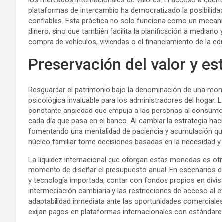
los mercados internacionales de valores. El acceso a cuenta
plataformas de intercambio ha democratizado la posibilidad 
confiables. Esta práctica no solo funciona como un mecani
dinero, sino que también facilita la planificación a mediano
compra de vehículos, viviendas o el financiamiento de la ed
Preservación del valor y es
Resguardar el patrimonio bajo la denominación de una mone
psicológica invaluable para los administradores del hogar. 
constante ansiedad que empuja a las personas al consumo 
cada día que pasa en el banco. Al cambiar la estrategia hacia
fomentando una mentalidad de paciencia y acumulación que 
núcleo familiar tome decisiones basadas en la necesidad y 
La liquidez internacional que otorgan estas monedas es ot
momento de diseñar el presupuesto anual. En escenarios de 
y tecnología importada, contar con fondos propios en divi
intermediación cambiaria y las restricciones de acceso al ef
adaptabilidad inmediata ante las oportunidades comerciales
exijan pagos en plataformas internacionales con estándares