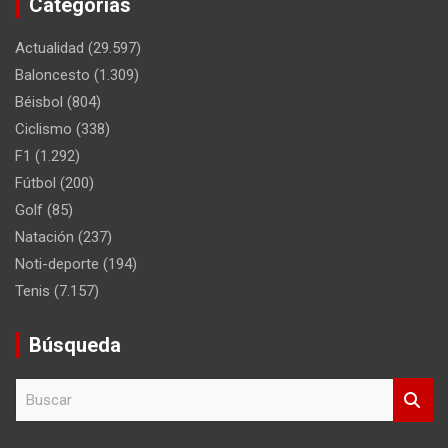
Categorías
Actualidad
(29.597)
Baloncesto
(1.309)
Béisbol
(804)
Ciclismo
(338)
F1
(1.292)
Fútbol
(200)
Golf
(85)
Natación
(237)
Noti-deporte
(194)
Tenis
(7.157)
Búsqueda
B
u
s