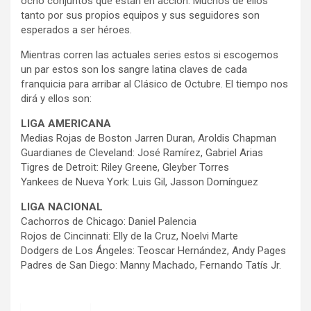
ocho conjuntos que están en acción. Muchos de ellos
tanto por sus propios equipos y sus seguidores son
esperados a ser héroes.
Mientras corren las actuales series estos si escogemos
un par estos son los sangre latina claves de cada
franquicia para arribar al Clásico de Octubre. El tiempo nos
dirá y ellos son:
LIGA AMERICANA
Medias Rojas de Boston Jarren Duran, Aroldis Chapman
Guardianes de Cleveland: José Ramírez, Gabriel Arias
Tigres de Detroit: Riley Greene, Gleyber Torres
Yankees de Nueva York: Luis Gil, Jasson Domínguez
LIGA NACIONAL
Cachorros de Chicago: Daniel Palencia
Rojos de Cincinnati: Elly de la Cruz, Noelvi Marte
Dodgers de Los Ángeles: Teoscar Hernández, Andy Pages
Padres de San Diego: Manny Machado, Fernando Tatís Jr.