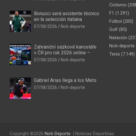
Ciclismo
(338
F1
(1.291)
Bonucci será asistente técnico
en la selección italiana
Fútbol
(200)
07/08/2026
Noti-deporte
Golf
(85)
Natación
(23
Noti-deporte
Zahraniční sázkové kanceláře
v ČR pro rok 2026 online –
Tenis
(7.149)
07/08/2026
Noti-deporte
Gabriel Arias llega a los Mets
07/08/2026
Noti-deporte
Copyright ©2026
Noti-Deporte