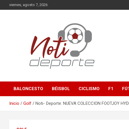
Saltar
viernes, agosto 7, 2026
al
contenido
Deportes
Noti-Deporte
BALONCESTO
BÉISBOL
CICLISMO
F1
FÚ
Inicio
Golf
Noti- Deporte: NUEVA COLECCION FOOTJOY HYD