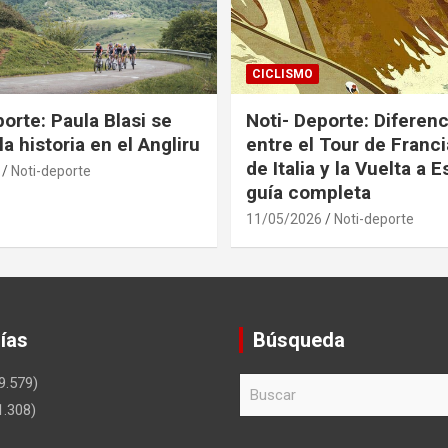
CICLISMO
orte: Paula Blasi se
Noti- Deporte: Diferenc
la historia en el Angliru
entre el Tour de Francia
de Italia y la Vuelta a 
Noti-deporte
guía completa
11/05/2026
Noti-deporte
ías
Búsqueda
9.579)
B
u
1.308)
s
c