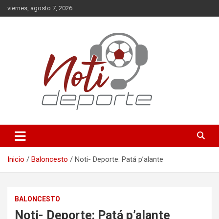
Saltar
viernes, agosto 7, 2026
al
contenido
Deportes
Noti-Deporte
Inicio
Baloncesto
Noti- Deporte: Patá p’alante
BALONCESTO
Noti- Deporte: Patá p’alante