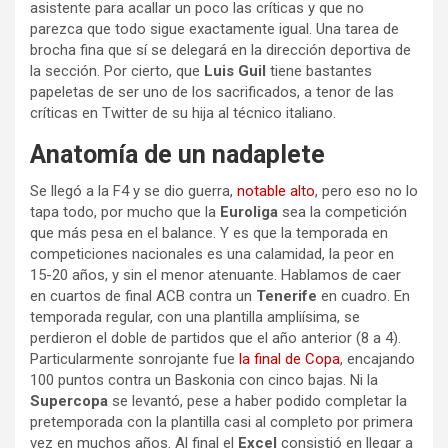
asistente para acallar un poco las críticas y que no
parezca que todo sigue exactamente igual. Una tarea de
brocha fina que sí se delegará en la dirección deportiva de
la sección. Por cierto, que
Luis Guil
tiene bastantes
papeletas de ser uno de los sacrificados, a tenor de las
críticas en Twitter de su hija al técnico italiano.
Anatomía de un nadaplete
Se llegó a la F4 y se dio guerra,
notable alto
, pero eso no lo
tapa todo, por mucho que la
Euroliga
sea la competición
que más pesa en el balance. Y es que la temporada en
competiciones nacionales es una calamidad, la peor en
15-20 años, y sin el menor atenuante. Hablamos de caer
en cuartos de final ACB contra un
Tenerife
en cuadro. En
temporada regular, con una plantilla ampliísima, se
perdieron el doble de partidos que el año anterior (8 a 4).
Particularmente sonrojante fue
la final de Copa
, encajando
100 puntos contra un Baskonia con cinco bajas. Ni la
Supercopa
se levantó, pese a haber podido completar la
pretemporada con la plantilla casi al completo por primera
vez en muchos años. Al final el
Excel
consistió en llegar a