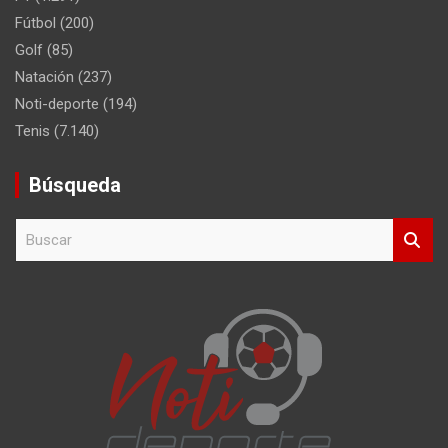
Fútbol
(200)
Golf
(85)
Natación
(237)
Noti-deporte
(194)
Tenis
(7.140)
Búsqueda
B
u
s
c
a
r